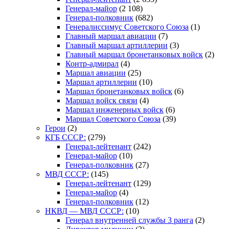
Генерал-майор
(2 108)
Генерал-полковник
(682)
Генералиссимус Советского Союза
(1)
Главный маршал авиации
(7)
Главный маршал артиллерии
(3)
Главный маршал бронетанковых войск
(2)
Контр-адмирал
(4)
Маршал авиации
(25)
Маршал артиллерии
(10)
Маршал бронетанковых войск
(6)
Маршал войск связи
(4)
Маршал инженерных войск
(6)
Маршал Советского Союза
(39)
Герои
(2)
КГБ СССР:
(279)
Генерал-лейтенант
(242)
Генерал-майор
(10)
Генерал-полковник
(27)
МВД СССР:
(145)
Генерал-лейтенант
(129)
Генерал-майор
(4)
Генерал-полковник
(12)
НКВД — МВД СССР:
(10)
Генерал внутренней службы 3 ранга
(2)