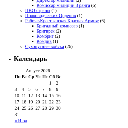
Директор милиции
(2)
Комиссар милиции 3 ранга
(6)
ПВО страны
(1)
Полководческих Орденов
(1)
Рабоче-Крестьянская Красная Армия:
(6)
Бригадный комиссар
(1)
Бригврач
(2)
Комбриг
(2)
Комдив
(1)
Сухопутные войска
(26)
Календарь
Август 2026
Пн
Вт
Ср
Чт
Пт
Сб
Вс
1
2
3
4
5
6
7
8
9
10
11
12
13
14
15
16
17
18
19
20
21
22
23
24
25
26
27
28
29
30
31
« Июл