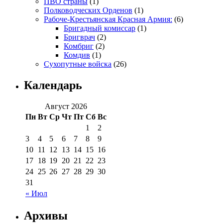
ПВО страны
(1)
Полководческих Орденов
(1)
Рабоче-Крестьянская Красная Армия:
(6)
Бригадный комиссар
(1)
Бригврач
(2)
Комбриг
(2)
Комдив
(1)
Сухопутные войска
(26)
Календарь
Август 2026
Пн
Вт
Ср
Чт
Пт
Сб
Вс
1
2
3
4
5
6
7
8
9
10
11
12
13
14
15
16
17
18
19
20
21
22
23
24
25
26
27
28
29
30
31
« Июл
Архивы