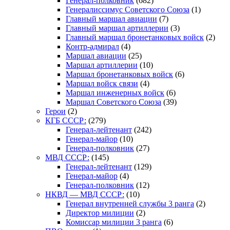
Генерал-полковник
(682)
Генералиссимус Советского Союза
(1)
Главный маршал авиации
(7)
Главный маршал артиллерии
(3)
Главный маршал бронетанковых войск
(2)
Контр-адмирал
(4)
Маршал авиации
(25)
Маршал артиллерии
(10)
Маршал бронетанковых войск
(6)
Маршал войск связи
(4)
Маршал инженерных войск
(6)
Маршал Советского Союза
(39)
Герои
(2)
КГБ СССР:
(279)
Генерал-лейтенант
(242)
Генерал-майор
(10)
Генерал-полковник
(27)
МВД СССР:
(145)
Генерал-лейтенант
(129)
Генерал-майор
(4)
Генерал-полковник
(12)
НКВД — МВД СССР:
(10)
Генерал внутренней службы 3 ранга
(2)
Директор милиции
(2)
Комиссар милиции 3 ранга
(6)