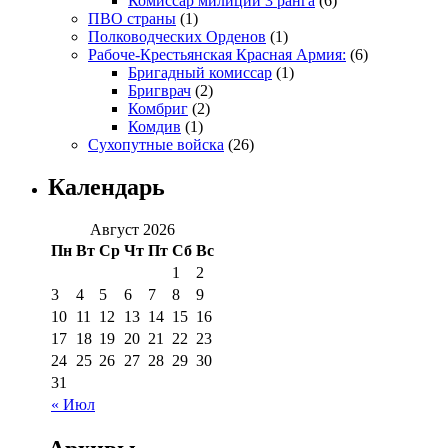
Комиссар милиции 3 ранга
(6)
ПВО страны
(1)
Полководческих Орденов
(1)
Рабоче-Крестьянская Красная Армия:
(6)
Бригадный комиссар
(1)
Бригврач
(2)
Комбриг
(2)
Комдив
(1)
Сухопутные войска
(26)
Календарь
Август 2026
Пн
Вт
Ср
Чт
Пт
Сб
Вс
1
2
3
4
5
6
7
8
9
10
11
12
13
14
15
16
17
18
19
20
21
22
23
24
25
26
27
28
29
30
31
« Июл