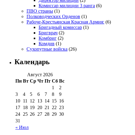
Директор милиции
(2)
Комиссар милиции 3 ранга
(6)
ПВО страны
(1)
Полководческих Орденов
(1)
Рабоче-Крестьянская Красная Армия:
(6)
Бригадный комиссар
(1)
Бригврач
(2)
Комбриг
(2)
Комдив
(1)
Сухопутные войска
(26)
Календарь
Август 2026
Пн
Вт
Ср
Чт
Пт
Сб
Вс
1
2
3
4
5
6
7
8
9
10
11
12
13
14
15
16
17
18
19
20
21
22
23
24
25
26
27
28
29
30
31
« Июл