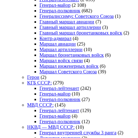
Генерал-майор
(2 108)
Генерал-полковник
(682)
Генералиссимус Советского Союза
(1)
Главный маршал авиации
(7)
Главный маршал артиллерии
(3)
Главный маршал бронетанковых войск
(2)
Контр-адмирал
(4)
Маршал авиации
(25)
Маршал артиллерии
(10)
Маршал бронетанковых войск
(6)
Маршал войск связи
(4)
Маршал инженерных войск
(6)
Маршал Советского Союза
(39)
Герои
(2)
КГБ СССР:
(279)
Генерал-лейтенант
(242)
Генерал-майор
(10)
Генерал-полковник
(27)
МВД СССР:
(145)
Генерал-лейтенант
(129)
Генерал-майор
(4)
Генерал-полковник
(12)
НКВД — МВД СССР:
(10)
Генерал внутренней службы 3 ранга
(2)