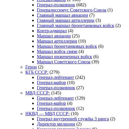
Генерал-полковник
(682)
Генералиссимус Советского Союза
(1)
Главный маршал авиации
(7)
Главный маршал артиллерии
(3)
Главный маршал бронетанковых войск
(2)
Контр-адмирал
(4)
Маршал авиации
(25)
Маршал артиллерии
(10)
Маршал бронетанковых войск
(6)
Маршал войск связи
(4)
Маршал инженерных войск
(6)
Маршал Советского Союза
(39)
Герои
(2)
КГБ СССР:
(279)
Генерал-лейтенант
(242)
Генерал-майор
(10)
Генерал-полковник
(27)
МВД СССР:
(145)
Генерал-лейтенант
(129)
Генерал-майор
(4)
Генерал-полковник
(12)
НКВД — МВД СССР:
(10)
Генерал внутренней службы 3 ранга
(2)
Директор милиции
(2)