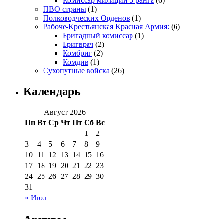
Комиссар милиции 3 ранга
(6)
ПВО страны
(1)
Полководческих Орденов
(1)
Рабоче-Крестьянская Красная Армия:
(6)
Бригадный комиссар
(1)
Бригврач
(2)
Комбриг
(2)
Комдив
(1)
Сухопутные войска
(26)
Календарь
Август 2026
Пн
Вт
Ср
Чт
Пт
Сб
Вс
1
2
3
4
5
6
7
8
9
10
11
12
13
14
15
16
17
18
19
20
21
22
23
24
25
26
27
28
29
30
31
« Июл