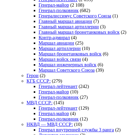
Генерал-майор
(2 108)
Генерал-полковник
(682)
Генералиссимус Советского Союза
(1)
Главный маршал авиации
(7)
Главный маршал артиллерии
(3)
Главный маршал бронетанковых войск
(2)
Контр-адмирал
(4)
Маршал авиации
(25)
Маршал артиллерии
(10)
Маршал бронетанковых войск
(6)
Маршал войск связи
(4)
Маршал инженерных войск
(6)
Маршал Советского Союза
(39)
Герои
(2)
КГБ СССР:
(279)
Генерал-лейтенант
(242)
Генерал-майор
(10)
Генерал-полковник
(27)
МВД СССР:
(145)
Генерал-лейтенант
(129)
Генерал-майор
(4)
Генерал-полковник
(12)
НКВД — МВД СССР:
(10)
Генерал внутренней службы 3 ранга
(2)