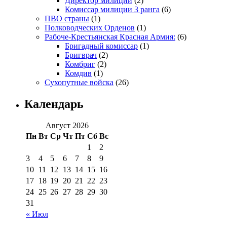
Директор милиции
(2)
Комиссар милиции 3 ранга
(6)
ПВО страны
(1)
Полководческих Орденов
(1)
Рабоче-Крестьянская Красная Армия:
(6)
Бригадный комиссар
(1)
Бригврач
(2)
Комбриг
(2)
Комдив
(1)
Сухопутные войска
(26)
Календарь
Август 2026
Пн
Вт
Ср
Чт
Пт
Сб
Вс
1
2
3
4
5
6
7
8
9
10
11
12
13
14
15
16
17
18
19
20
21
22
23
24
25
26
27
28
29
30
31
« Июл