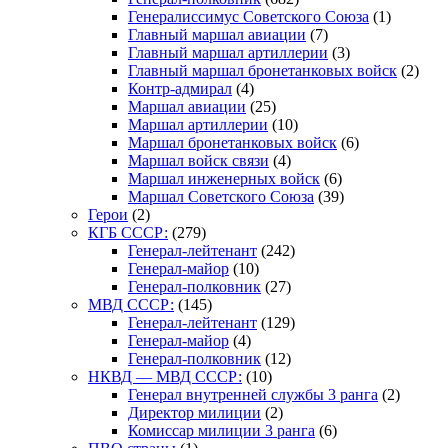
Генералиссимус Советского Союза
(1)
Главный маршал авиации
(7)
Главный маршал артиллерии
(3)
Главный маршал бронетанковых войск
(2)
Контр-адмирал
(4)
Маршал авиации
(25)
Маршал артиллерии
(10)
Маршал бронетанковых войск
(6)
Маршал войск связи
(4)
Маршал инженерных войск
(6)
Маршал Советского Союза
(39)
Герои
(2)
КГБ СССР:
(279)
Генерал-лейтенант
(242)
Генерал-майор
(10)
Генерал-полковник
(27)
МВД СССР:
(145)
Генерал-лейтенант
(129)
Генерал-майор
(4)
Генерал-полковник
(12)
НКВД — МВД СССР:
(10)
Генерал внутренней службы 3 ранга
(2)
Директор милиции
(2)
Комиссар милиции 3 ранга
(6)