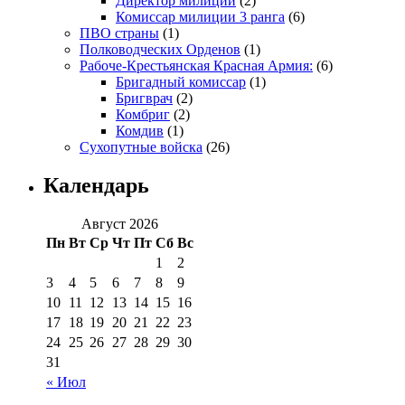
Директор милиции
(2)
Комиссар милиции 3 ранга
(6)
ПВО страны
(1)
Полководческих Орденов
(1)
Рабоче-Крестьянская Красная Армия:
(6)
Бригадный комиссар
(1)
Бригврач
(2)
Комбриг
(2)
Комдив
(1)
Сухопутные войска
(26)
Календарь
Август 2026
Пн
Вт
Ср
Чт
Пт
Сб
Вс
1
2
3
4
5
6
7
8
9
10
11
12
13
14
15
16
17
18
19
20
21
22
23
24
25
26
27
28
29
30
31
« Июл