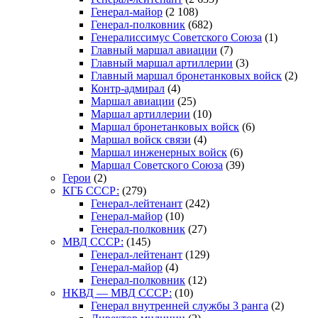
Генерал-майор
(2 108)
Генерал-полковник
(682)
Генералиссимус Советского Союза
(1)
Главный маршал авиации
(7)
Главный маршал артиллерии
(3)
Главный маршал бронетанковых войск
(2)
Контр-адмирал
(4)
Маршал авиации
(25)
Маршал артиллерии
(10)
Маршал бронетанковых войск
(6)
Маршал войск связи
(4)
Маршал инженерных войск
(6)
Маршал Советского Союза
(39)
Герои
(2)
КГБ СССР:
(279)
Генерал-лейтенант
(242)
Генерал-майор
(10)
Генерал-полковник
(27)
МВД СССР:
(145)
Генерал-лейтенант
(129)
Генерал-майор
(4)
Генерал-полковник
(12)
НКВД — МВД СССР:
(10)
Генерал внутренней службы 3 ранга
(2)