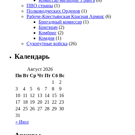
Комиссар милиции 3 ранга
(6)
ПВО страны
(1)
Полководческих Орденов
(1)
Рабоче-Крестьянская Красная Армия:
(6)
Бригадный комиссар
(1)
Бригврач
(2)
Комбриг
(2)
Комдив
(1)
Сухопутные войска
(26)
Календарь
Август 2026
Пн
Вт
Ср
Чт
Пт
Сб
Вс
1
2
3
4
5
6
7
8
9
10
11
12
13
14
15
16
17
18
19
20
21
22
23
24
25
26
27
28
29
30
31
« Июл