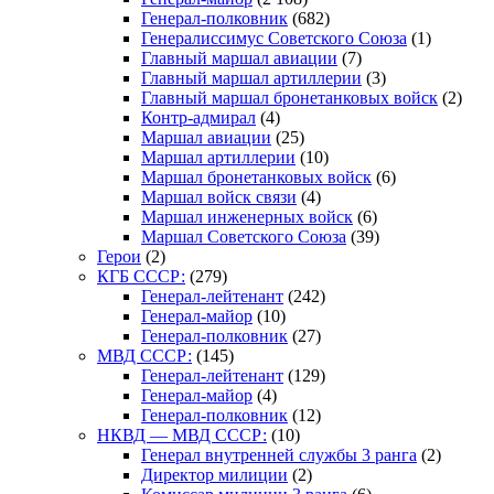
Генерал-полковник
(682)
Генералиссимус Советского Союза
(1)
Главный маршал авиации
(7)
Главный маршал артиллерии
(3)
Главный маршал бронетанковых войск
(2)
Контр-адмирал
(4)
Маршал авиации
(25)
Маршал артиллерии
(10)
Маршал бронетанковых войск
(6)
Маршал войск связи
(4)
Маршал инженерных войск
(6)
Маршал Советского Союза
(39)
Герои
(2)
КГБ СССР:
(279)
Генерал-лейтенант
(242)
Генерал-майор
(10)
Генерал-полковник
(27)
МВД СССР:
(145)
Генерал-лейтенант
(129)
Генерал-майор
(4)
Генерал-полковник
(12)
НКВД — МВД СССР:
(10)
Генерал внутренней службы 3 ранга
(2)
Директор милиции
(2)