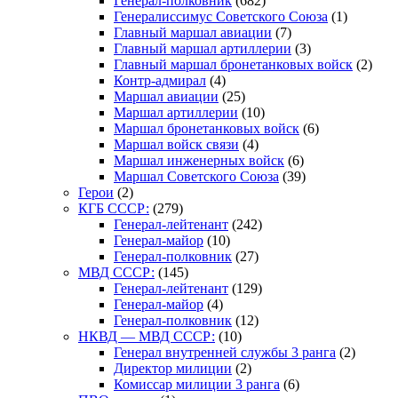
Генерал-полковник
(682)
Генералиссимус Советского Союза
(1)
Главный маршал авиации
(7)
Главный маршал артиллерии
(3)
Главный маршал бронетанковых войск
(2)
Контр-адмирал
(4)
Маршал авиации
(25)
Маршал артиллерии
(10)
Маршал бронетанковых войск
(6)
Маршал войск связи
(4)
Маршал инженерных войск
(6)
Маршал Советского Союза
(39)
Герои
(2)
КГБ СССР:
(279)
Генерал-лейтенант
(242)
Генерал-майор
(10)
Генерал-полковник
(27)
МВД СССР:
(145)
Генерал-лейтенант
(129)
Генерал-майор
(4)
Генерал-полковник
(12)
НКВД — МВД СССР:
(10)
Генерал внутренней службы 3 ранга
(2)
Директор милиции
(2)
Комиссар милиции 3 ранга
(6)