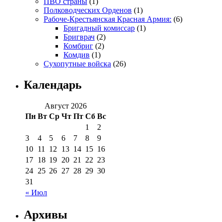
ПВО страны
(1)
Полководческих Орденов
(1)
Рабоче-Крестьянская Красная Армия:
(6)
Бригадный комиссар
(1)
Бригврач
(2)
Комбриг
(2)
Комдив
(1)
Сухопутные войска
(26)
Календарь
Август 2026
Пн
Вт
Ср
Чт
Пт
Сб
Вс
1
2
3
4
5
6
7
8
9
10
11
12
13
14
15
16
17
18
19
20
21
22
23
24
25
26
27
28
29
30
31
« Июл
Архивы