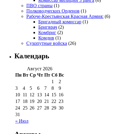
Комиссар милиции 3 ранга
(6)
ПВО страны
(1)
Полководческих Орденов
(1)
Рабоче-Крестьянская Красная Армия:
(6)
Бригадный комиссар
(1)
Бригврач
(2)
Комбриг
(2)
Комдив
(1)
Сухопутные войска
(26)
Календарь
Август 2026
Пн
Вт
Ср
Чт
Пт
Сб
Вс
1
2
3
4
5
6
7
8
9
10
11
12
13
14
15
16
17
18
19
20
21
22
23
24
25
26
27
28
29
30
31
« Июл