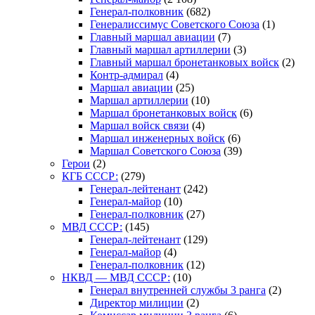
Генерал-полковник
(682)
Генералиссимус Советского Союза
(1)
Главный маршал авиации
(7)
Главный маршал артиллерии
(3)
Главный маршал бронетанковых войск
(2)
Контр-адмирал
(4)
Маршал авиации
(25)
Маршал артиллерии
(10)
Маршал бронетанковых войск
(6)
Маршал войск связи
(4)
Маршал инженерных войск
(6)
Маршал Советского Союза
(39)
Герои
(2)
КГБ СССР:
(279)
Генерал-лейтенант
(242)
Генерал-майор
(10)
Генерал-полковник
(27)
МВД СССР:
(145)
Генерал-лейтенант
(129)
Генерал-майор
(4)
Генерал-полковник
(12)
НКВД — МВД СССР:
(10)
Генерал внутренней службы 3 ранга
(2)
Директор милиции
(2)