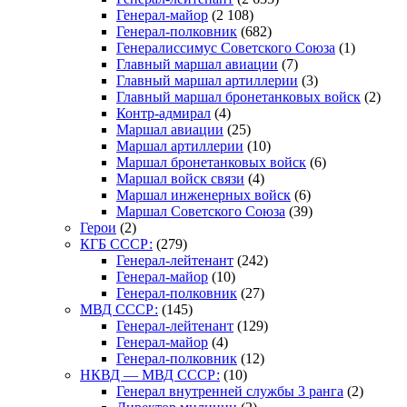
Генерал-майор
(2 108)
Генерал-полковник
(682)
Генералиссимус Советского Союза
(1)
Главный маршал авиации
(7)
Главный маршал артиллерии
(3)
Главный маршал бронетанковых войск
(2)
Контр-адмирал
(4)
Маршал авиации
(25)
Маршал артиллерии
(10)
Маршал бронетанковых войск
(6)
Маршал войск связи
(4)
Маршал инженерных войск
(6)
Маршал Советского Союза
(39)
Герои
(2)
КГБ СССР:
(279)
Генерал-лейтенант
(242)
Генерал-майор
(10)
Генерал-полковник
(27)
МВД СССР:
(145)
Генерал-лейтенант
(129)
Генерал-майор
(4)
Генерал-полковник
(12)
НКВД — МВД СССР:
(10)
Генерал внутренней службы 3 ранга
(2)