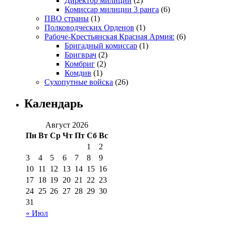
Директор милиции
(2)
Комиссар милиции 3 ранга
(6)
ПВО страны
(1)
Полководческих Орденов
(1)
Рабоче-Крестьянская Красная Армия:
(6)
Бригадный комиссар
(1)
Бригврач
(2)
Комбриг
(2)
Комдив
(1)
Сухопутные войска
(26)
Календарь
Август 2026
Пн
Вт
Ср
Чт
Пт
Сб
Вс
1
2
3
4
5
6
7
8
9
10
11
12
13
14
15
16
17
18
19
20
21
22
23
24
25
26
27
28
29
30
31
« Июл