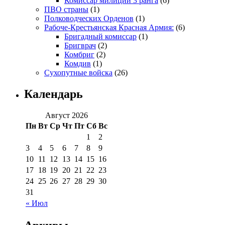
Комиссар милиции 3 ранга
(6)
ПВО страны
(1)
Полководческих Орденов
(1)
Рабоче-Крестьянская Красная Армия:
(6)
Бригадный комиссар
(1)
Бригврач
(2)
Комбриг
(2)
Комдив
(1)
Сухопутные войска
(26)
Календарь
Август 2026
Пн
Вт
Ср
Чт
Пт
Сб
Вс
1
2
3
4
5
6
7
8
9
10
11
12
13
14
15
16
17
18
19
20
21
22
23
24
25
26
27
28
29
30
31
« Июл