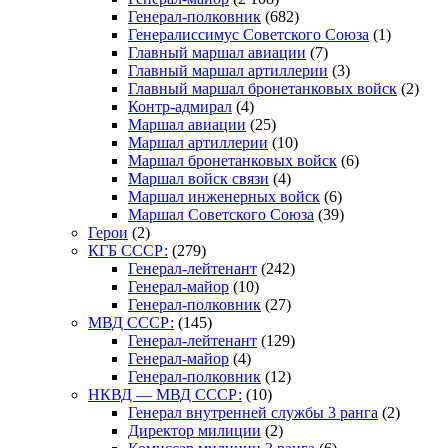
Генерал-полковник
(682)
Генералиссимус Советского Союза
(1)
Главный маршал авиации
(7)
Главный маршал артиллерии
(3)
Главный маршал бронетанковых войск
(2)
Контр-адмирал
(4)
Маршал авиации
(25)
Маршал артиллерии
(10)
Маршал бронетанковых войск
(6)
Маршал войск связи
(4)
Маршал инженерных войск
(6)
Маршал Советского Союза
(39)
Герои
(2)
КГБ СССР:
(279)
Генерал-лейтенант
(242)
Генерал-майор
(10)
Генерал-полковник
(27)
МВД СССР:
(145)
Генерал-лейтенант
(129)
Генерал-майор
(4)
Генерал-полковник
(12)
НКВД — МВД СССР:
(10)
Генерал внутренней службы 3 ранга
(2)
Директор милиции
(2)